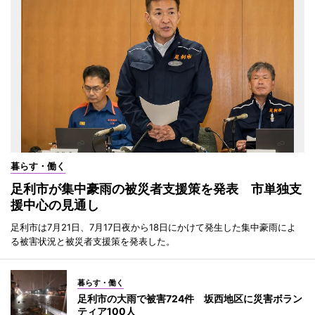
暮らす・働く
足利市が集中豪雨の被災者支援策を発表 市単独支
援中心の見通し
足利市は7月21日、7月17日夜から18日にかけて発生した集中豪雨によ
る被害状況と被災者支援策を発表した。
暮らす・働く
足利市の大雨で被害724件 坂西地区に災害ボラン
ティア100人