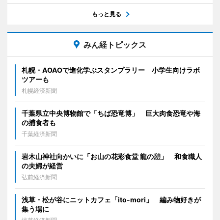
もっと見る
みん経トピックス
札幌・AOAOで進化学ぶスタンプラリー 小学生向けラボ
ツアーも
札幌経済新聞
千葉県立中央博物館で「ちば恐竜博」 巨大肉食恐竜や海
の捕食者も
千葉経済新聞
岩木山神社向かいに「お山の花彩食堂 龍の憩」 和食職人
の夫婦が経営
弘前経済新聞
浅草・松が谷にニットカフェ「ito-mori」 編み物好きが
集う場に