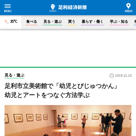
35°C
食べる
見る・遊ぶ
買う
暮らす・働く
学ぶ・知る
見る・遊ぶ
2019.12.10
足利市立美術館で「幼児とびじゅつかん」
幼児とアートをつなぐ方法学ぶ