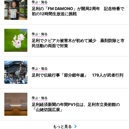
学ぶ・知る
足利の「FM DAMONO」が開局2周年 記念特番で
初の12時間生放送に挑戦
学ぶ・知る
足利でクビアカ被害木が初めて減少 薬剤防除と市
民活動の両面で対策
学ぶ・知る
足利で伝統行事「節分鎧年越」 179人が武者行列
学ぶ・知る
足利経済新聞の年間PV1位は、足利市立美術館の
「山姥切国広展」
もっと見る