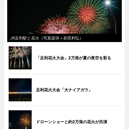
JR足利駅と花火（写真提供＝折田利弘）
「足利花火大会」2万発が夏の夜空を彩る
足利花火大会「大ナイアガラ」
ドローンショーと約2万発の花火が共演