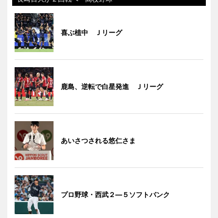
喜ぶ植中 Ｊリーグ
鹿島、逆転で白星発進 Ｊリーグ
あいさつされる悠仁さま
プロ野球・西武２―５ソフトバンク