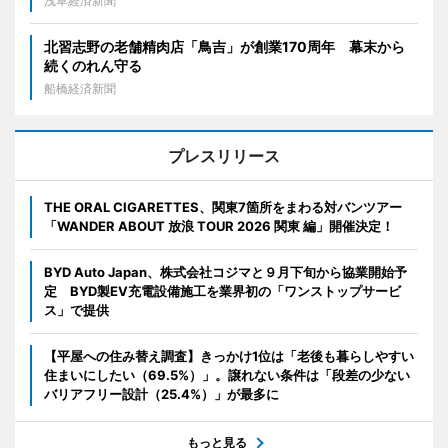
浅草経済新聞
北習志野の老舗精肉店「鳥吉」が創業170周年 幕末から
続くのれん守る
船橋経済新聞
プレスリリース
THE ORAL CIGARETTES、関東7箇所をまわる対バンツアー
「WANDER ABOUT 放浪 TOUR 2026 関東 編」開催決定！
BYD Auto Japan、株式会社コジマと９月下旬から協業開始予
定 BYD製EV充電設備施工を業界初の「ワンストップサービ
ス」で提供
【平屋への住み替え調査】きっかけ1位は「老後も暮らしやすい
住まいにしたい（69.5%）」。譲れない条件は「段差の少ない
バリアフリー設計（25.4%）」が最多に
もっと見る