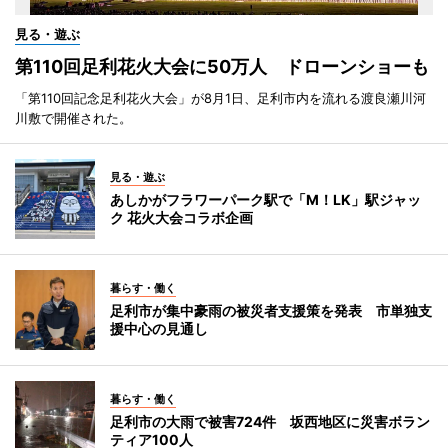
見る・遊ぶ
第110回足利花火大会に50万人 ドローンショーも
「第110回記念足利花火大会」が8月1日、足利市内を流れる渡良瀬川河
川敷で開催された。
見る・遊ぶ
あしかがフラワーパーク駅で「M！LK」駅ジャッ
ク 花火大会コラボ企画
暮らす・働く
足利市が集中豪雨の被災者支援策を発表 市単独支
援中心の見通し
暮らす・働く
足利市の大雨で被害724件 坂西地区に災害ボラン
ティア100人