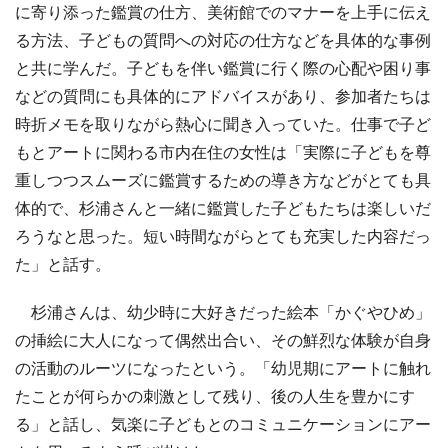
に寄り添った鑑賞の仕方、美術館でのマナーを上手に伝え
る方法、子どもの質問への対応の仕方などを具体的な事例
と共に学んだ。子どもを伴い鑑賞に行く際の心配や困り事
などの質問にも具体的にアドバイスがあり、参加者たちは
時折メモを取りながら熱心に聞き入っていた。仕事で子ど
もとアートに関わる市内在住の女性は「実際に子どもを尊
重しつつスムーズに鑑賞するための導き方などがとても具
体的で、杉浦さんと一緒に鑑賞した子どもたちは楽しいだ
ろうなと思った。短い時間ながらとても充実した内容だっ
た」と話す。
杉浦さんは、幼少時に大好きだった絵本「かぐやひめ」
の挿絵に大人になって偶然出合い、その鮮烈な体験が自身
の活動のルーツになったという。「幼児期にアートに触れ
たことが何らかの刺激として残り、後の人生を豊かにす
る」と話し、気楽に子どもとのコミュニケーションにアー