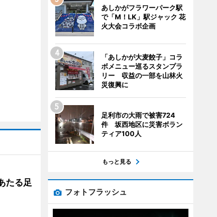
あしかがフラワーパーク駅
で「M！LK」駅ジャック 花
火大会コラボ企画
「あしかが大麦餃子」コラ
ボメニュー巡るスタンプラ
リー 収益の一部を山林火
災復興に
足利市の大雨で被害724
件 坂西地区に災害ボラン
ティア100人
もっと見る
あたる足
フォトフラッシュ