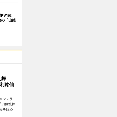
PV1位
館の「山姥
乱舞
足利銘仙
ャマンラ
「刀剣乱舞
販売を始め