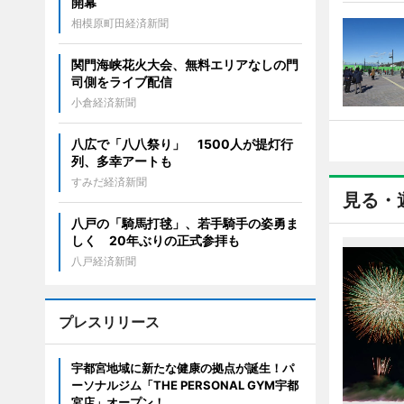
開幕
相模原町田経済新聞
関門海峡花火大会、無料エリアなしの門
司側をライブ配信
小倉経済新聞
八広で「八八祭り」 1500人が提灯行
列、多幸アートも
すみだ経済新聞
見る・
八戸の「騎馬打毬」、若手騎手の姿勇ま
しく 20年ぶりの正式参拝も
八戸経済新聞
プレスリリース
宇都宮地域に新たな健康の拠点が誕生！パ
ーソナルジム「THE PERSONAL GYM宇都
宮店」オープン！