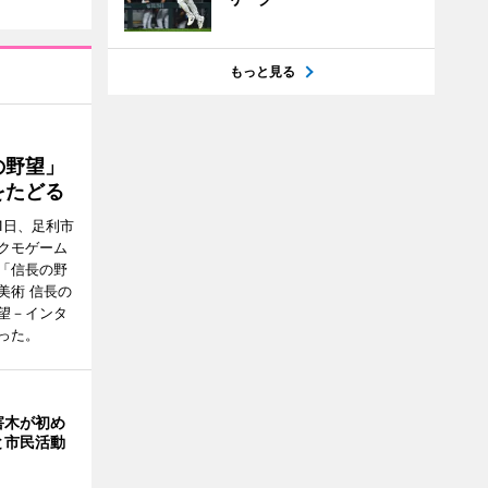
もっと見る
の野望」
をたどる
1日、足利市
クモゲーム
「信長の野
美術 信長の
望－インタ
った。
害木が初め
と市民活動