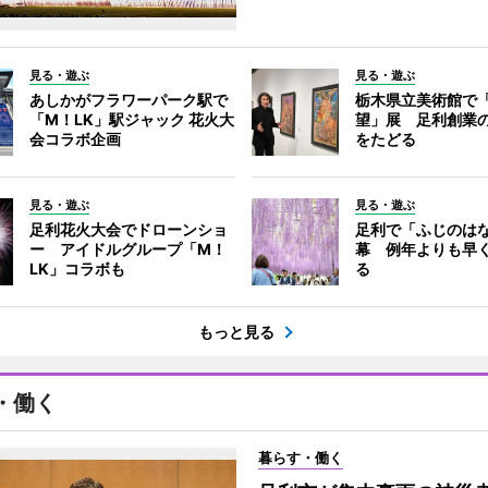
見る・遊ぶ
見る・遊ぶ
あしかがフラワーパーク駅で
栃木県立美術館で
「M！LK」駅ジャック 花火大
望」展 足利創業
会コラボ企画
をたどる
見る・遊ぶ
見る・遊ぶ
足利花火大会でドローンショ
足利で「ふじのは
ー アイドルグループ「M！
幕 例年よりも早
LK」コラボも
る
もっと見る
・働く
暮らす・働く