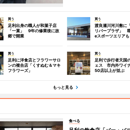
買う
買う
足利出身の職人が和菓子店
渡良瀬川河川敷に
「一菓」 9年の修業後に故
リバープラザ」 
郷で開業
eスポーツエリアも
買う
買う
足利に洋食店とフラワーサロ
足利で歩行者天国
ンの複合店「くすぬむ＆マキ
ェス 市内外ワイ
フラワーズ」
50店以上が並ぶ
もっと見る
食べる