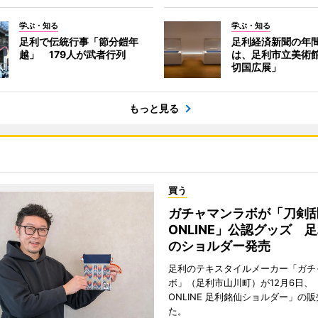
学ぶ・知る
学ぶ・知る
足利で伝統行事「節分鎧年
足利経済新聞の年間
越」 179人が武者行列
は、足利市立美術
切国広展」
もっと見る
買う
ガチャマンラボが「刀剣
ONLINE」公認グッズ 
のショルダー発売
足利のテキスタイルメーカー「ガチ
ボ」（足利市山川町）が12月6日、
ONLINE 足利銘仙ショルダー」の
た。