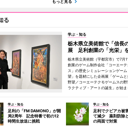
もっと見る
知る
学ぶ・知る
栃木県立美術館で「信長
展 足利創業の「光栄」
栃木県立美術館（宇都宮市）で7月1
創業のゲーム制作会社「コーエーテ
ス」の歴史シミュレーションゲーム
望」を題材にした企画展「ゲームと
野望／コーエーテクモゲームスの野
ラクティブ・アートの誕生」が始ま
学ぶ・知る
学ぶ・知る
足利の「FM DAMONO」が開
足利でクビアカ被
局2周年 記念特番で初の12
て減少 薬剤防除
時間生放送に挑戦
の両面で対策