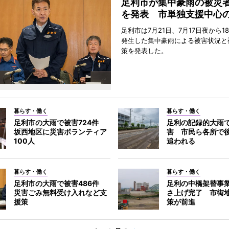
足利市が集中豪雨の被災
を発表 市単独支援中心
足利市は7月21日、7月17日夜から1
発生した集中豪雨による被害状況と
策を発表した。
暮らす・働く
暮らす・働く
足利市の大雨で被害724件
足利の記録的大雨
坂西地区に災害ボランティア
害 市民ら各所で
100人
追われる
暮らす・働く
暮らす・働く
足利市の大雨で被害486件
足利の中橋架替事
災害ごみ無料受け入れなど支
さ上げ完了 市街
援策
策が前進