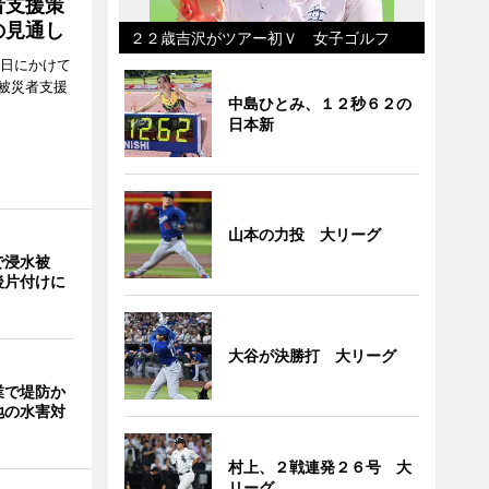
者支援策
の見通し
２２歳吉沢がツアー初Ｖ 女子ゴルフ
8日にかけて
被災者支援
中島ひとみ、１２秒６２の
日本新
山本の力投 大リーグ
で浸水被
後片付けに
大谷が決勝打 大リーグ
業で堤防か
地の水害対
村上、２戦連発２６号 大
リーグ