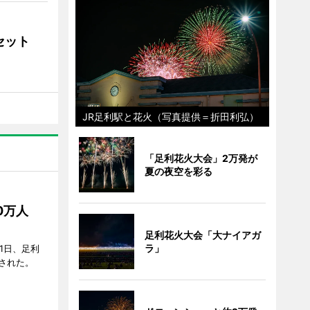
ンセット
JR足利駅と花火（写真提供＝折田利弘）
「足利花火大会」2万発が
夏の夜空を彩る
50万人
足利花火大会「大ナイアガ
ラ」
1日、足利
された。