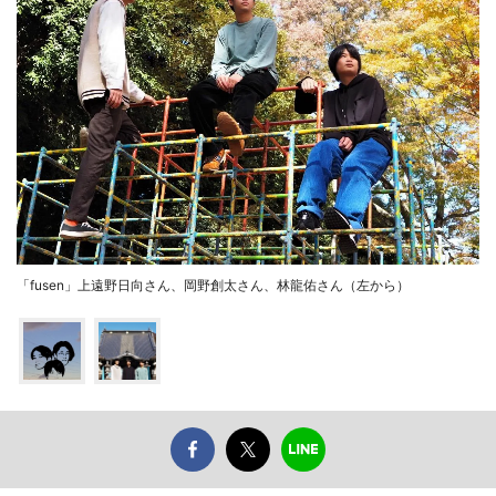
「fusen」上遠野日向さん、岡野創太さん、林龍佑さん（左から）