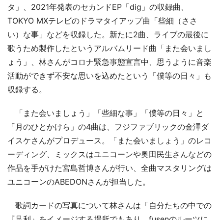
タ」、2021年発表のセカンドEP「dig」の収録曲、
TOKYO MXテレビのドラマタイアップ曲「些細（ささ
い）な事」などを収録した。新たに2曲、ライブの最後に
歌うため製作したというアルバムリード曲「また会いまし
ょう」、林さんがコロナ緊急事態宣言中、思うように音楽
活動ができず不安な思いを込めたという「僕等の日々」も
収録する。
「また会いましょう」「些細な事」「僕等の日々」と
「月のひとかけら」の4曲は、フジファブリックの金澤ダ
イスケさんがプロデュース。「また会いましょう」のレコ
ーディング、ミックスはユニコーンや奥田民生さんなどの
作品を手がけた宮島哲博さんが行い、全曲マスタリングは
ユニコーンのABEDONさんが担当した。
歌詞カードの写真について林さんは「自分たちの中での
『足利』をイメージする場所でもあり、fusenのルーツに