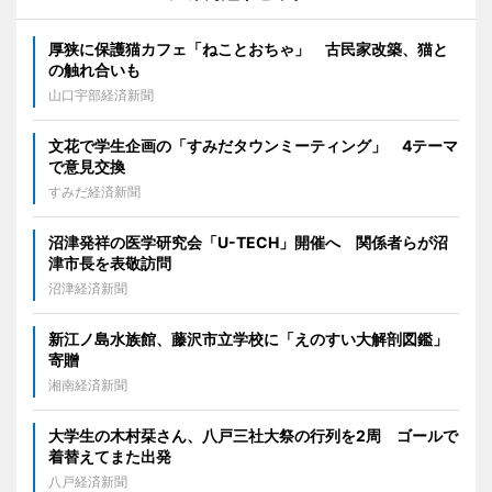
厚狭に保護猫カフェ「ねことおちゃ」 古民家改築、猫と
の触れ合いも
山口宇部経済新聞
文花で学生企画の「すみだタウンミーティング」 4テーマ
で意見交換
すみだ経済新聞
沼津発祥の医学研究会「U-TECH」開催へ 関係者らが沼
津市長を表敬訪問
沼津経済新聞
新江ノ島水族館、藤沢市立学校に「えのすい大解剖図鑑」
寄贈
湘南経済新聞
大学生の木村栞さん、八戸三社大祭の行列を2周 ゴールで
着替えてまた出発
八戸経済新聞