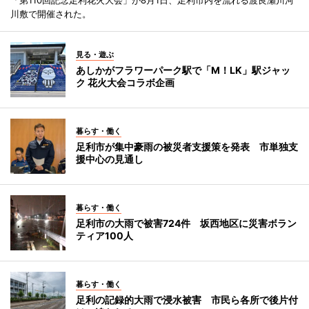
川敷で開催された。
見る・遊ぶ
あしかがフラワーパーク駅で「M！LK」駅ジャッ
ク 花火大会コラボ企画
暮らす・働く
足利市が集中豪雨の被災者支援策を発表 市単独支
援中心の見通し
暮らす・働く
足利市の大雨で被害724件 坂西地区に災害ボラン
ティア100人
暮らす・働く
足利の記録的大雨で浸水被害 市民ら各所で後片付