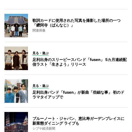
歌詞カードに使用された写真を撮影した場所の一つ
「鑁阿寺（ばんなじ）」
関連画像
見る・遊ぶ
足利出身のスリーピースバンド「fusen」 5カ月連続配
信ラスト「生きよう」リリース
見る・遊ぶ
足利出身バンド「fusen」が新曲「些細な事」 初のド
ラマタイアップで
ブルーノート・ジャパン、恵比寿ガーデンプレイスに
新業態ダイニング ライブも
シブヤ経済新聞