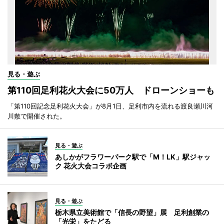
見る・遊ぶ
第110回足利花火大会に50万人 ドローンショーも
「第110回記念足利花火大会」が8月1日、足利市内を流れる渡良瀬川河
川敷で開催された。
見る・遊ぶ
あしかがフラワーパーク駅で「M！LK」駅ジャッ
ク 花火大会コラボ企画
見る・遊ぶ
栃木県立美術館で「信長の野望」展 足利創業の
「光栄」をたどる