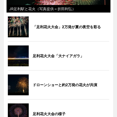
JR足利駅と花火（写真提供＝折田利弘）
「足利花火大会」2万発が夏の夜空を彩る
足利花火大会「大ナイアガラ」
ドローンショーと約2万発の花火が共演
足利花火大会の様子