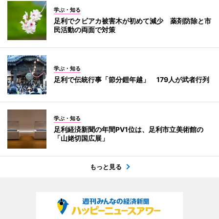
学ぶ・知る
足利でクビアカ被害木が初めて減少 薬剤防除と市
民活動の両面で対策
学ぶ・知る
足利で伝統行事「節分鎧年越」 179人が武者行列
学ぶ・知る
足利経済新聞の年間PV1位は、足利市立美術館の
「山姥切国広展」
もっと見る