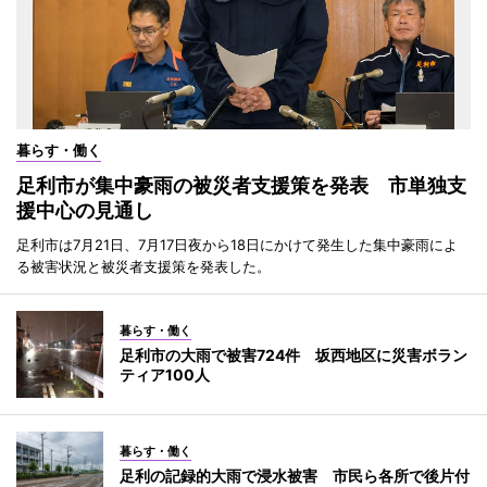
暮らす・働く
足利市が集中豪雨の被災者支援策を発表 市単独支
援中心の見通し
足利市は7月21日、7月17日夜から18日にかけて発生した集中豪雨によ
る被害状況と被災者支援策を発表した。
暮らす・働く
足利市の大雨で被害724件 坂西地区に災害ボラン
ティア100人
暮らす・働く
足利の記録的大雨で浸水被害 市民ら各所で後片付