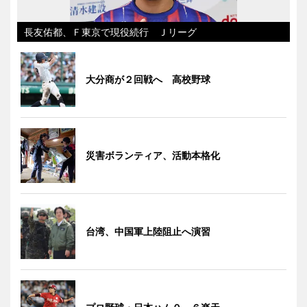
長友佑都、Ｆ東京で現役続行 Ｊリーグ
大分商が２回戦へ 高校野球
災害ボランティア、活動本格化
台湾、中国軍上陸阻止へ演習