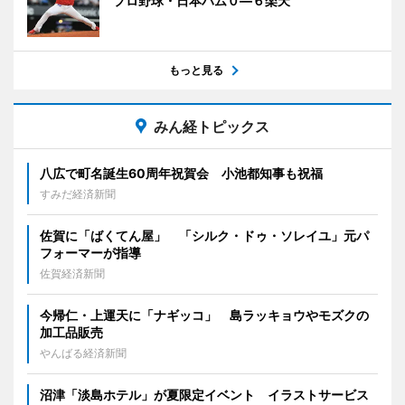
プロ野球・日本ハム０―６楽天
もっと見る
みん経トピックス
八広で町名誕生60周年祝賀会 小池都知事も祝福
すみだ経済新聞
佐賀に「ばくてん屋」 「シルク・ドゥ・ソレイユ」元パ
フォーマーが指導
佐賀経済新聞
今帰仁・上運天に「ナギッコ」 島ラッキョウやモズクの
加工品販売
やんばる経済新聞
沼津「淡島ホテル」が夏限定イベント イラストサービス