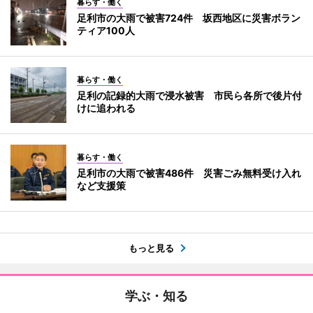
暮らす・働く
足利市の大雨で被害724件 坂西地区に災害ボラン
ティア100人
暮らす・働く
足利の記録的大雨で浸水被害 市民ら各所で後片付
けに追われる
暮らす・働く
足利市の大雨で被害486件 災害ごみ無料受け入れ
など支援策
もっと見る
学ぶ・知る