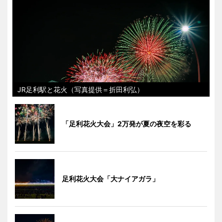
JR足利駅と花火（写真提供＝折田利弘）
「足利花火大会」2万発が夏の夜空を彩る
足利花火大会「大ナイアガラ」