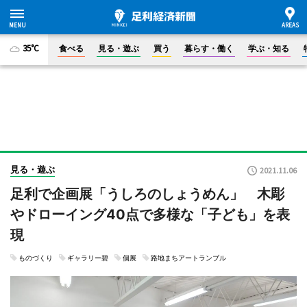
35°C
食べる
見る・遊ぶ
買う
暮らす・働く
学ぶ・知る
見る・遊ぶ
2021.11.06
足利で企画展「うしろのしょうめん」 木彫
やドローイング40点で多様な「子ども」を表
現
ものづくり
ギャラリー碧
個展
路地まちアートランブル