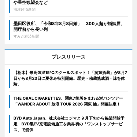
や星空観望会など
沼津経済新聞
墨田区役所、「令和8年8月8日婚」 300人超が婚姻届、
開庁前から長い列
すみだ経済新聞
プレスリリース
【栃木】最高気温15℃のクールスポット！「洞窟酒蔵」が8月7
日から8月23日に夏休み特別開館。歴史・秘蔵熟成酒・涼を体
験。
THE ORAL CIGARETTES、関東7箇所をまわる対バンツアー
「WANDER ABOUT 放浪 TOUR 2026 関東 編」開催決定！
BYD Auto Japan、株式会社コジマと９月下旬から協業開始予
定 BYD製EV充電設備施工を業界初の「ワンストップサービ
ス」で提供