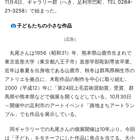
11月4日、ギャラリー碧（へき、足利市巴町、TEL
0284-
21-3258
）で始まった。
子どもたちの小さな作品
［広告］
丸尾さんは1956（昭和31）年、熊本県山鹿市生まれで
東京造形大学（東京都八王子市）造形学部彫刻専攻卒業。
近年は春夏を出身地である山鹿市、秋冬は群馬県桐生市の
アトリエを拠点に、木彫作品の制作を中心に取り組む。
2000（平成12）年に「第24回上毛芸術奨励賞」受賞、群
馬県や熊本県などで個展を開くなどしている。10月30日
～開催中の足利市のアートイベント「路地まちアートラン
ブル」でも作品を展示している。
同ギャラリーでの丸尾さんの個展開催は10年ぶり。今回
は「子ども」をモチーフにした作品に焦点を当てる。大小