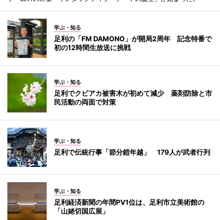
学ぶ・知る
足利の「FM DAMONO」が開局2周年 記念特番で
初の12時間生放送に挑戦
学ぶ・知る
足利でクビアカ被害木が初めて減少 薬剤防除と市
民活動の両面で対策
学ぶ・知る
足利で伝統行事「節分鎧年越」 179人が武者行列
学ぶ・知る
足利経済新聞の年間PV1位は、足利市立美術館の
「山姥切国広展」