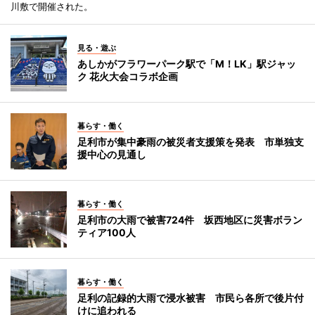
川敷で開催された。
見る・遊ぶ
あしかがフラワーパーク駅で「M！LK」駅ジャッ
ク 花火大会コラボ企画
暮らす・働く
足利市が集中豪雨の被災者支援策を発表 市単独支
援中心の見通し
暮らす・働く
足利市の大雨で被害724件 坂西地区に災害ボラン
ティア100人
暮らす・働く
足利の記録的大雨で浸水被害 市民ら各所で後片付
けに追われる