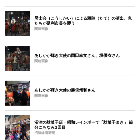
昊士会（こうしかい）による殺陣（たて）の演出。鬼
たちが足利市長を襲う
関連画像
あしかが輝き大使の岡田幸文さん、堀優衣さん
関連画像
あしかが輝き大使の勝俣州和さん
関連画像
沼津の駄菓子店・昭和レインボーで「駄菓子まき」 節
分にちなみ3回目
沼津経済新聞