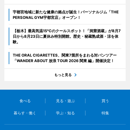
宇都宮地域に新たな健康の拠点が誕生！パーソナルジム「THE
PERSONAL GYM宇都宮店」オープン！
【栃木】最高気温15℃のクールスポット！「洞窟酒蔵」が8月7
日から8月23日に夏休み特別開館。歴史・秘蔵熟成酒・涼を体
験。
THE ORAL CIGARETTES、関東7箇所をまわる対バンツアー
「WANDER ABOUT 放浪 TOUR 2026 関東 編」開催決定！
もっと見る
食べる
見る・遊ぶ
買う
暮らす・働く
学ぶ・知る
特集