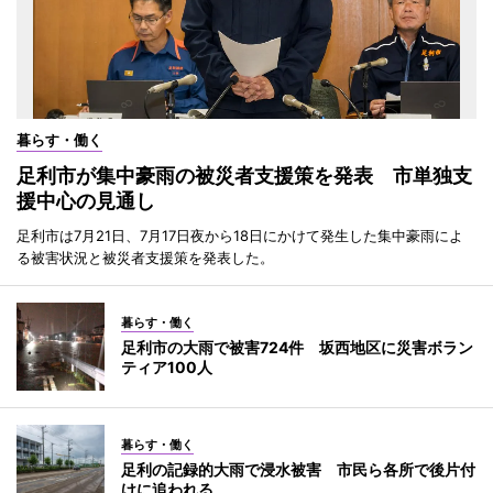
暮らす・働く
足利市が集中豪雨の被災者支援策を発表 市単独支
援中心の見通し
足利市は7月21日、7月17日夜から18日にかけて発生した集中豪雨によ
る被害状況と被災者支援策を発表した。
暮らす・働く
足利市の大雨で被害724件 坂西地区に災害ボラン
ティア100人
暮らす・働く
足利の記録的大雨で浸水被害 市民ら各所で後片付
けに追われる