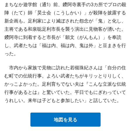
まちなか遊学館（通1）前、鑁阿寺裏手の3カ所でプロの殺
陣（たて）師「昊士会（こうしかい）」が殺陣を披露する
新企画も。足利家により滅ぼされた怨念が「鬼」と化し、
主将である和泉聡足利市長を襲う演出に見物客が湧いた。
鑁阿寺に到着すると市長が「願文（がんもん）」を奉読
し、武者たちは「福は内、福は内、鬼は外」と豆まきを行
った。
市内から家族で見物に訪れた若槻珠紀さんは「自分の住
む町での伝統行事。よろい武者たちがキリッとりりしく、
かっこよかった。足利育ちでない夫は『こんな立派な伝統
行事があるとは』と驚いていた。平日でもにぎわっていて
うれしい。来年は子どもと参加したい」と話していた。
地図を見る