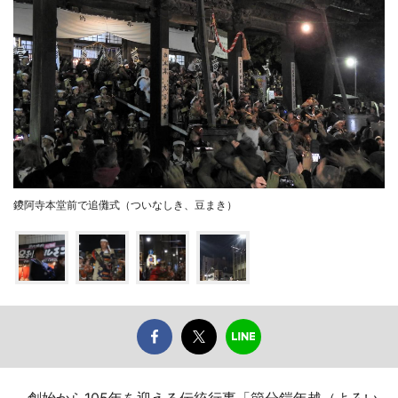
鑁阿寺本堂前で追儺式（ついなしき、豆まき）
創始から105年を迎える伝統行事「節分鎧年越（よろい