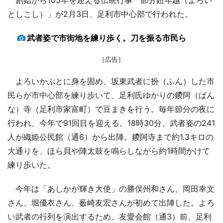
としこし）」が2月3日、足利市中心部で行われた。
武者姿で市街地を練り歩く。刀を振る市民ら
［広告］
よろいかぶとに身を固め、坂東武者に扮（ふん）した市
民らが市中心部を練り歩いて、足利氏ゆかりの鑁阿（ばん
な）寺（足利市家富町）で豆まきを行う。毎年節分の夜に
行われ、今年で91回目を迎える。18時30分、武者姿の241
人が織姫公民館（通6）から出陣。鑁阿寺まで約1.3キロの
大通りを、ほら貝や陣太鼓を鳴らしながら約1時間かけて
練り歩いた。
今年は「あしかが輝き大使」の勝俣州和さん、岡田幸文
さん、堀優衣さん、薮崎友宏さんが初めて出陣した。よろ
い武者の行列を演出するため、友愛会館（通3）前、足利