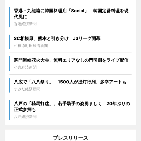
香港・九龍塘に韓国料理店「Social」 韓国定番料理を現
代風に
香港経済新聞
SC相模原、熊本と引き分け J3リーグ開幕
相模原町田経済新聞
関門海峡花火大会、無料エリアなしの門司側をライブ配信
小倉経済新聞
八広で「八八祭り」 1500人が提灯行列、多幸アートも
すみだ経済新聞
八戸の「騎馬打毬」、若手騎手の姿勇ましく 20年ぶりの
正式参拝も
八戸経済新聞
プレスリリース