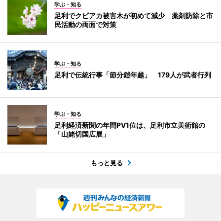
学ぶ・知る
足利でクビアカ被害木が初めて減少 薬剤防除と市
民活動の両面で対策
学ぶ・知る
足利で伝統行事「節分鎧年越」 179人が武者行列
学ぶ・知る
足利経済新聞の年間PV1位は、足利市立美術館の
「山姥切国広展」
もっと見る