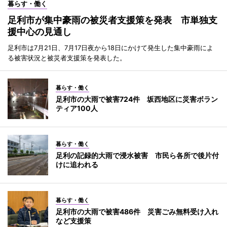
暮らす・働く
足利市が集中豪雨の被災者支援策を発表 市単独支
援中心の見通し
足利市は7月21日、7月17日夜から18日にかけて発生した集中豪雨によ
る被害状況と被災者支援策を発表した。
暮らす・働く
足利市の大雨で被害724件 坂西地区に災害ボラン
ティア100人
暮らす・働く
足利の記録的大雨で浸水被害 市民ら各所で後片付
けに追われる
暮らす・働く
足利市の大雨で被害486件 災害ごみ無料受け入れ
など支援策