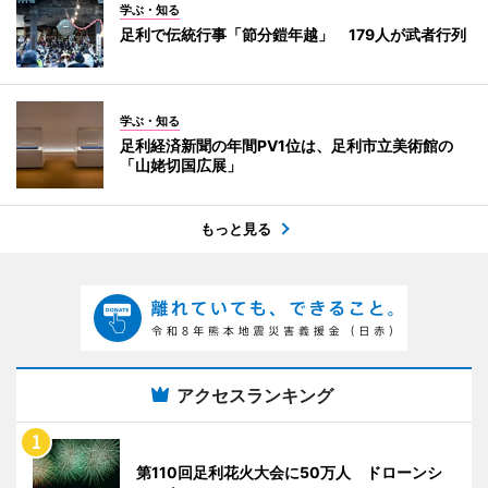
学ぶ・知る
足利で伝統行事「節分鎧年越」 179人が武者行列
学ぶ・知る
足利経済新聞の年間PV1位は、足利市立美術館の
「山姥切国広展」
もっと見る
アクセスランキング
第110回足利花火大会に50万人 ドローンシ