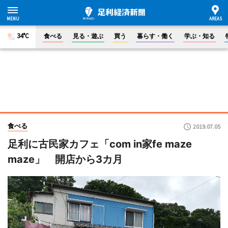
34°C
食べる
見る・遊ぶ
買う
暮らす・働く
学ぶ・知る
食べる
2019.07.05
足利に古民家カフェ「com in家fe maze
maze」 開店から3カ月