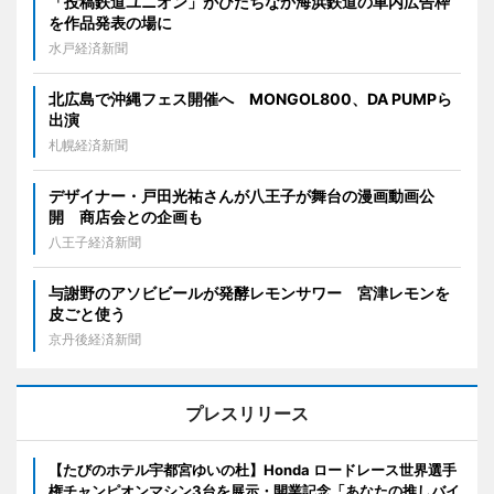
「投稿鉄道ユニオン」がひたちなか海浜鉄道の車内広告枠
を作品発表の場に
水戸経済新聞
北広島で沖縄フェス開催へ MONGOL800、DA PUMPら
出演
札幌経済新聞
デザイナー・戸田光祐さんが八王子が舞台の漫画動画公
開 商店会との企画も
八王子経済新聞
与謝野のアソビビールが発酵レモンサワー 宮津レモンを
皮ごと使う
京丹後経済新聞
プレスリリース
【たびのホテル宇都宮ゆいの杜】Honda ロードレース世界選手
権チャンピオンマシン3台を展示・開業記念「あなたの推しバイ