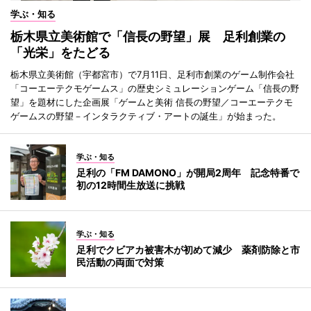
学ぶ・知る
栃木県立美術館で「信長の野望」展 足利創業の
「光栄」をたどる
栃木県立美術館（宇都宮市）で7月11日、足利市創業のゲーム制作会社
「コーエーテクモゲームス」の歴史シミュレーションゲーム「信長の野
望」を題材にした企画展「ゲームと美術 信長の野望／コーエーテクモ
ゲームスの野望－インタラクティブ・アートの誕生」が始まった。
学ぶ・知る
足利の「FM DAMONO」が開局2周年 記念特番で
初の12時間生放送に挑戦
学ぶ・知る
足利でクビアカ被害木が初めて減少 薬剤防除と市
民活動の両面で対策