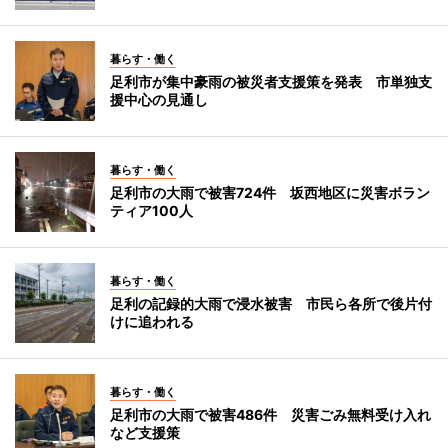
暮らす・働く
足利市が集中豪雨の被災者支援策を発表 市単独支
援中心の見通し
暮らす・働く
足利市の大雨で被害724件 坂西地区に災害ボラン
ティア100人
暮らす・働く
足利の記録的大雨で浸水被害 市民ら各所で後片付
けに追われる
暮らす・働く
足利市の大雨で被害486件 災害ごみ無料受け入れ
など支援策