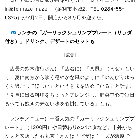
in家fe maze maze」（足利市本城2、TEL
0284-55-
6325
）が7月2日、開店から3カ月を迎えた。
ランチの「ガーリックシュリンププレート（サラダ
付き）」ドリンク、デザートのセットも
［広告］
店長の鈴木信行さんは「店名には『真風』（まぜ）とい
う、夏に南方から吹く穏やかな風のように『のんびりゆっ
くり過ごしてほしい』という意味を込めている」と話す。
「食卓に出る料理をちょっとアレンジし、野菜中心で毎日
食べても飽きの来ない味を心掛けている」とも。
ランチメニューは一番人気の「ガーリックシュリンププ
レート」（1,200円）や日替わりのパスタなど。市外から
友人と来店した石丸京子さんは「ピザはチーズが濃厚で、