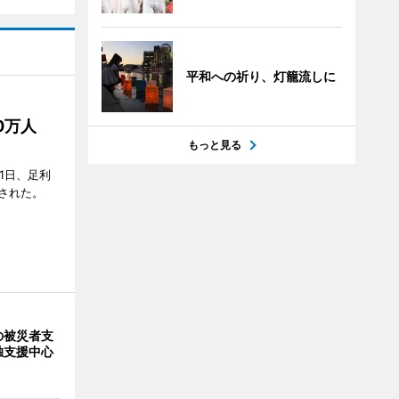
平和への祈り、灯籠流しに
50万人
もっと見る
1日、足利
された。
の被災者支
独支援中心