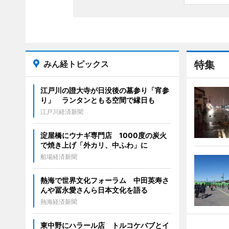
みん経トピックス
特集
江戸川の證大寺が日没後の墓参り「宵参
り」 ランタンともる空間で縁日も
江戸川経済新聞
淀屋橋にウナギ専門店 1000度の炭火
で焼き上げ「外カリ、中ふわ」に
船場経済新聞
熱海で世界文化フォーラム 中田英寿さ
んや冨永愛さんら日本文化を語る
熱海経済新聞
東中野にハラール店 トルコケバブとイ