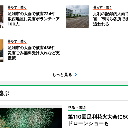
暮らす・働く
暮らす・働く
足利市の大雨で被害724件
足利の記録的大雨
坂西地区に災害ボランティア
害 市民ら各所で
100人
追われる
暮らす・働く
足利市の大雨で被害486件
災害ごみ無料受け入れなど支
援策
もっと見る
遊ぶ
見る・遊ぶ
第110回足利花火大会に
ドローンショーも