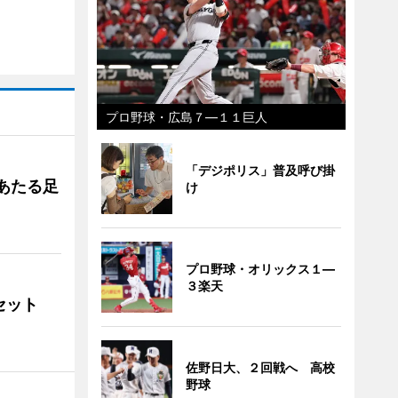
プロ野球・広島７―１１巨人
「デジポリス」普及呼び掛
あたる足
け
プロ野球・オリックス１―
３楽天
ンセット
佐野日大、２回戦へ 高校
野球