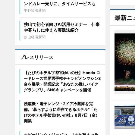
ンドカレー売りに、タイムサービスも
中野経済新聞
最新ニ
狭山で初心者向けAI活用セミナー 仕事
や暮らしに使える実践法紹介
狭山経済新聞
プレスリリース
【たびのホテル宇都宮ゆいの杜】Honda ロ
ードレース世界選手権チャンピオンマシン3
台を展示・開業記念「あなたの推しバイク
グランプリ」SNSキャンペーンを開催
洗濯機・電子レンジ・2ドア冷蔵庫を完
備。“暮らすように滞在できるホテル”「た
びのホテル宇都宮ゆいの杜」8月7日（金）
開業
ホビーリンク・ジャパン、「ホビ展キャラ