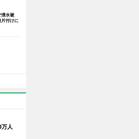
で浸水被
後片付けに
50万人