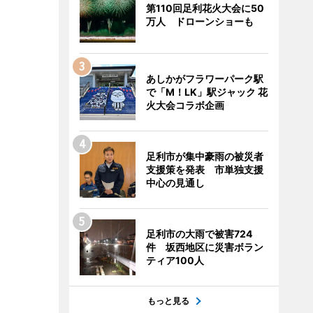
第110回足利花火大会に50
万人 ドローンショーも
あしかがフラワーパーク駅
で「M！LK」駅ジャック 花
火大会コラボ企画
足利市が集中豪雨の被災者
支援策を発表 市単独支援
中心の見通し
足利市の大雨で被害724
件 坂西地区に災害ボラン
ティア100人
もっと見る