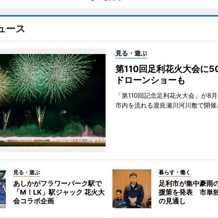
ュース
見る・遊ぶ
第110回足利花火大会に
ドローンショーも
「第110回記念足利花火大会」が8月
市内を流れる渡良瀬川河川敷で開催
見る・遊ぶ
暮らす・働く
あしかがフラワーパーク駅で
足利市が集中豪雨
「M！LK」駅ジャック 花火大
援策を発表 市単
会コラボ企画
の見通し