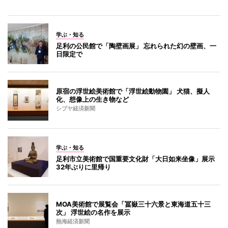
学ぶ・知る
足利の公民館で「陶壁画展」 忘れられた幻の壁画、一
日限定で
原宿の浮世絵美術館で「浮世絵動物園」 犬猫、擬人
化、想像上の生き物など
シブヤ経済新聞
学ぶ・知る
足利市立美術館で国重要文化財「大日如来坐像」展示
32年ぶりに里帰り
MOA美術館で展覧会「冨嶽三十六景と東海道五十三
次」 浮世絵の名作を展示
熱海経済新聞