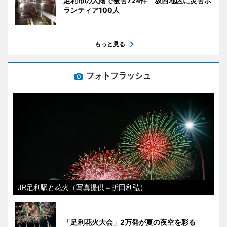
足利市の大雨で被害724件 坂西地区に災害ボ
ランティア100人
もっと見る
フォトフラッシュ
JR足利駅と花火（写真提供＝折田利弘）
「足利花火大会」2万発が夏の夜空を彩る