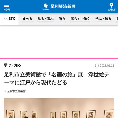
35°C
食べる
見る・遊ぶ
買う
暮らす・働く
学ぶ・知る
学ぶ・知る
2023.02.15
足利市立美術館で「名画の旅」展 浮世絵テ
ーマに江戸から現代たどる
足利市立美術館