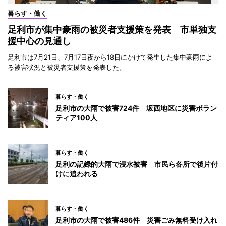
暮らす・働く
足利市が集中豪雨の被災者支援策を発表 市単独支
援中心の見通し
足利市は7月21日、7月17日夜から18日にかけて発生した集中豪雨によ
る被害状況と被災者支援策を発表した。
暮らす・働く
足利市の大雨で被害724件 坂西地区に災害ボラン
ティア100人
暮らす・働く
足利の記録的大雨で浸水被害 市民ら各所で後片付
けに追われる
暮らす・働く
足利市の大雨で被害486件 災害ごみ無料受け入れ