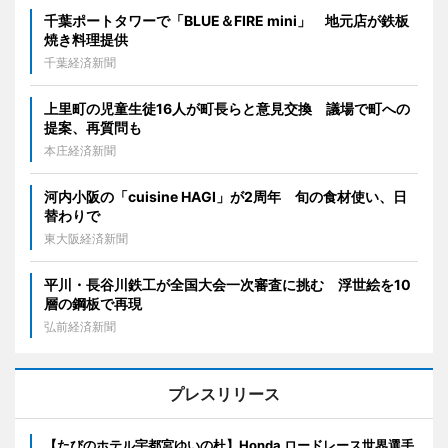
千葉ポートタワーで「BLUE＆FIRE mini」 地元店が鉄板
焼き料理提供
千葉経済新聞
上里町の児童生徒16人が町長らと意見交換 議場で町への
提案、再質問も
本庄経済新聞
河内小阪の「cuisine HAGI」が2周年 旬の食材使い、日
替わりで
東大阪経済新聞
平川・長谷川鉄工が全国大会一次審査に挑む 浮世絵を10
層の鋼板で再現
弘前経済新聞
プレスリリース
【たびのホテル宇都宮ゆいの杜】Honda ロードレース世界選手