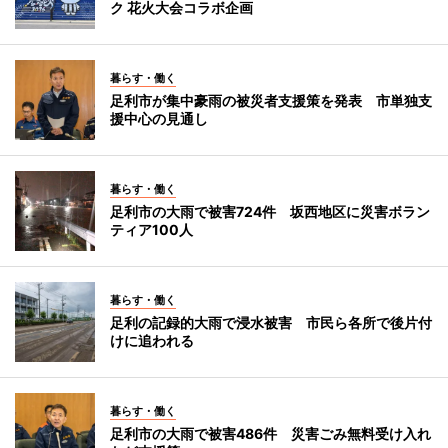
ク 花火大会コラボ企画
暮らす・働く
足利市が集中豪雨の被災者支援策を発表 市単独支
援中心の見通し
暮らす・働く
足利市の大雨で被害724件 坂西地区に災害ボラン
ティア100人
暮らす・働く
足利の記録的大雨で浸水被害 市民ら各所で後片付
けに追われる
暮らす・働く
足利市の大雨で被害486件 災害ごみ無料受け入れ