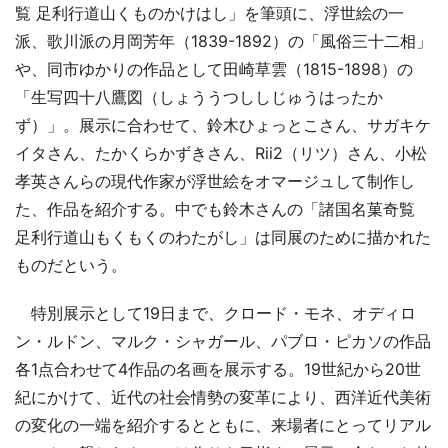
覧 足利行道山くものかけはし」を筆頭に、浮世絵の一
派、歌川派の月岡芳年（1839-1892）の「風俗三十二相」
や、同市ゆかりの作品として田崎草雲（1815-1898）の
「生写四十八鷹図（しょううつししじゅうはったか
ず）」。展示に合わせて、鈴木ひょっとこさん、サガキケ
イタさん、たかくらかずきさん、Rii2（リツ）さん、小松
孝英さんらの現代作家が浮世絵をオマージュして制作し
た、作品を紹介する。中でも鈴木さんの「諸国名菓奇覧
足利行道山もくもくのわたがし」は同展のために描かれた
ものだという。
特別展示として19日まで、クロード・モネ、オディロ
ン・ルドン、マルク・シャガール、パブロ・ピカソの作品
各1点合わせて4作品の名画を展示する。19世紀から20世
紀にかけて、近代の社会情勢の変革により、西洋近代美術
の変化の一端を紹介するとともに、来場者にとってリアル