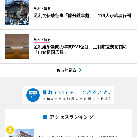
学ぶ・知る
足利で伝統行事「節分鎧年越」 179人が武者行列
学ぶ・知る
足利経済新聞の年間PV1位は、足利市立美術館の
「山姥切国広展」
もっと見る
アクセスランキング