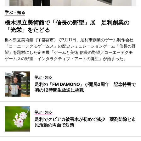
学ぶ・知る
栃木県立美術館で「信長の野望」展 足利創業の
「光栄」をたどる
栃木県立美術館（宇都宮市）で7月11日、足利市創業のゲーム制作会社
「コーエーテクモゲームス」の歴史シミュレーションゲーム「信長の野
望」を題材にした企画展「ゲームと美術 信長の野望／コーエーテクモ
ゲームスの野望－インタラクティブ・アートの誕生」が始まった。
学ぶ・知る
足利の「FM DAMONO」が開局2周年 記念特番で
初の12時間生放送に挑戦
学ぶ・知る
足利でクビアカ被害木が初めて減少 薬剤防除と市
民活動の両面で対策