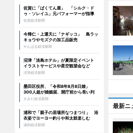
佐賀に「ばくてん屋」 「シルク・ド
ゥ・ソレイユ」元パフォーマーが指導
佐賀経済新聞
今帰仁・上運天に「ナギッコ」 島ラッ
キョウやモズクの加工品販売
やんばる経済新聞
沼津「淡島ホテル」が夏限定イベント
イラストサービスや星空観望会など
沼津経済新聞
墨田区役所、「令和8年8月8日婚」
300人超が婚姻届、開庁前から長い列
すみだ経済新聞
最新ニ
浦和で「親子の居場所なつまつり」 浴
衣姿でヨーヨー釣りや和太鼓楽しむ
浦和経済新聞