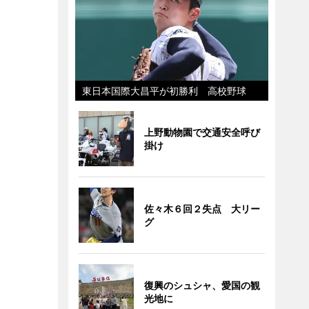
東日本国際大昌平が初勝利 高校野球
上野動物園で交通安全呼び
掛け
佐々木６回２失点 大リー
グ
復興のシュシャ、愛国の観
光地に