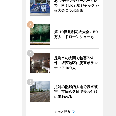
あしかがフラワーパーク駅
で「M！LK」駅ジャック 花
火大会コラボ企画
第110回足利花火大会に50
万人 ドローンショーも
足利市の大雨で被害724
件 坂西地区に災害ボラン
ティア100人
足利の記録的大雨で浸水被
害 市民ら各所で後片付け
に追われる
もっと見る