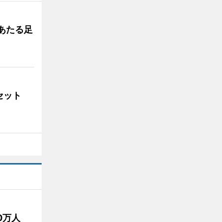
あたる足
ンセット
50万人